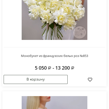
Монобукет из французских белых роз №853
5 050
- 13 200