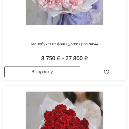
Монобукет из французских роз №644
8 750
- 27 800