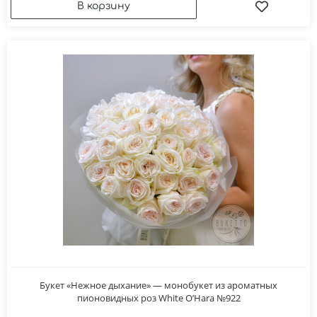
Букет «Нежное дыхание» — монобукет из ароматных
пионовидных роз White O’Hara №922