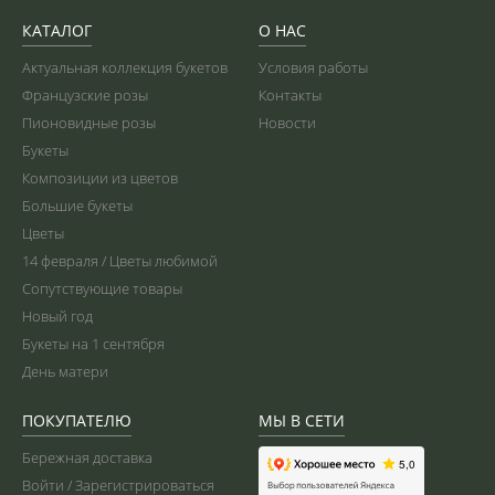
КАТАЛОГ
О НАС
Актуальная коллекция букетов
Условия работы
Французские розы
Контакты
Пионовидные розы
Новости
Букеты
Композиции из цветов
Большие букеты
Цветы
14 февраля / Цветы любимой
Сопутствующие товары
Новый год
Букеты на 1 сентября
День матери
ПОКУПАТЕЛЮ
МЫ В СЕТИ
Бережная доставка
Войти / Зарегистрироваться