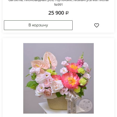
№991
25 900