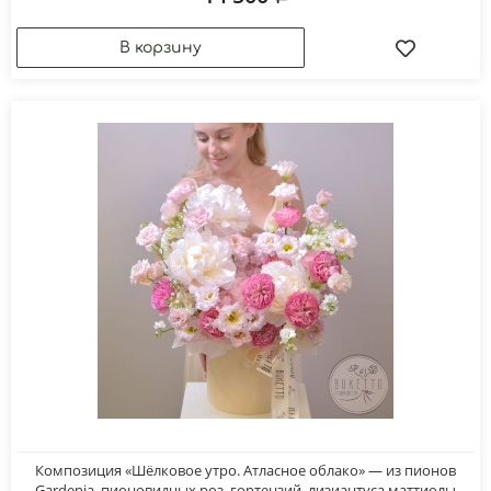
Композиция «Шёлковое утро. Атласное облако» — из пионов
Gardenia, пионовидных роз, гортензий, лизиантуса маттиолы