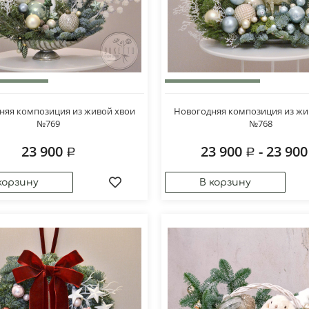
няя композиция из живой хвои
Новогодняя композиция из жи
№769
№768
23 900
23 900
- 23 90