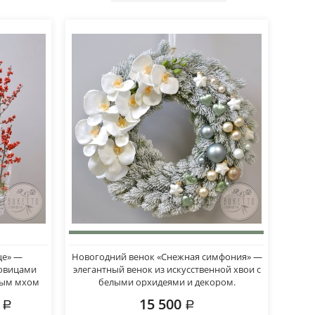
це» —
Новогодний венок «Снежная симфония» —
ковицами
элегантный венок из искусственной хвои с
ным мхом
белыми орхидеями и декором.
0
15 500