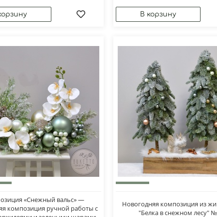
озиция «Снежный вальс» —
Новогодняя композиция из жи
яя композиция ручной работы с
"Белка в снежном лесу" 
орхидеями и зелеными шарами