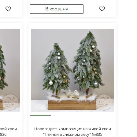
вой хвои
Новогодняя композиция из живой хвои
№836
"Птички в снежном лесу" №835