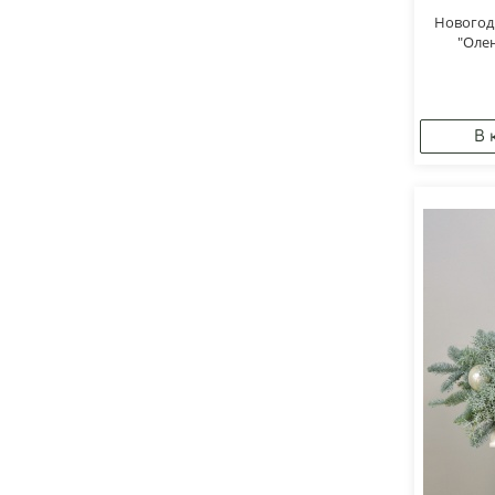
Новогод
"Оле