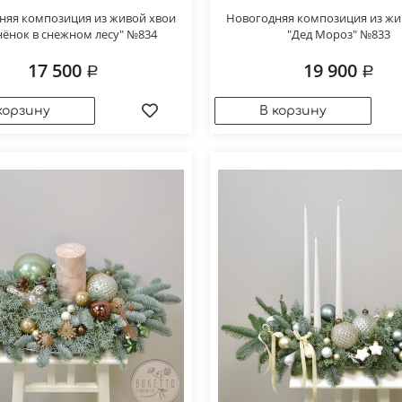
няя композиция из живой хвои
Новогодняя композиция из жи
нёнок в снежном лесу" №834
"Дед Мороз" №833
17 500
19 900