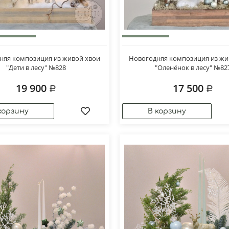
няя композиция из живой хвои
Новогодняя композиция из жи
"Дети в лесу" №828
"Оленёнок в лесу" №82
19 900
17 500