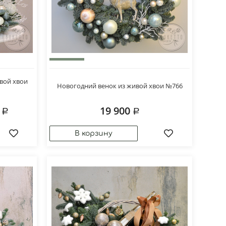
вой хвои
Новогодний венок из живой хвои №766
0
19 900