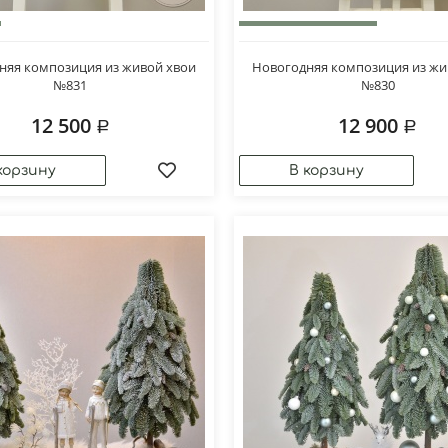
няя композиция из живой хвои
Новогодняя композиция из жи
№831
№830
12 500
12 900