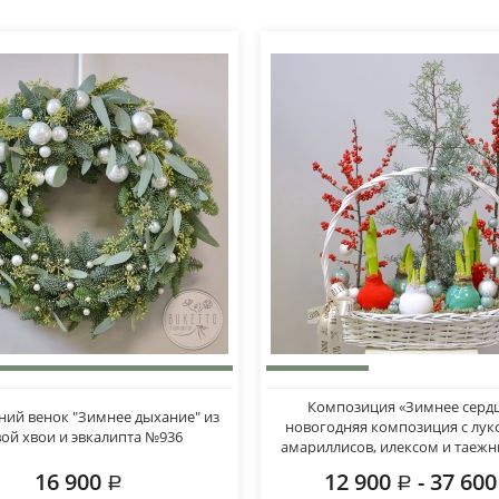
Композиция «Зимнее серд
ий венок "Зимнее дыхание" из
новогодняя композиция с лу
ой хвои и эвкалипта №936
амариллисов, илексом и таеж
16 900
12 900
- 37 60