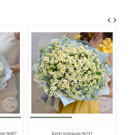
бер №807
Букет ромашек №737
Б