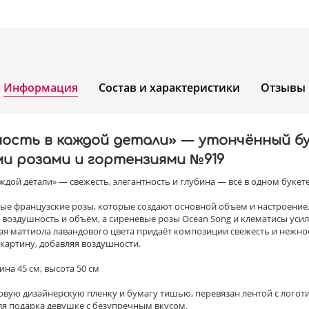
Информация
Состав и характеристики
Отзывы
ость в каждой детали» — утончённый бу
и розами и гортензиями №919
ждой детали» — свежесть, элегантность и глубина — всё в одном букете
ные французские розы, которые создают основной объем и настроение
 воздушность и объём, а сиреневые розы Ocean Song и клематисы уси
ая маттиола лавандового цвета придаёт композиции свежесть и нежнос
картину, добавляя воздушности.
на 45 см, высота 50 см
товую дизайнерскую пленку и бумагу тишью, перевязан лентой с лого
ля подарка девушке с безупречным вкусом.