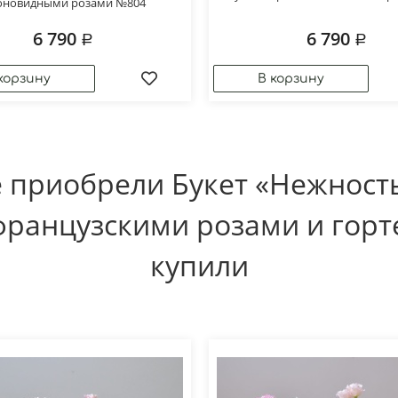
оновидными розами №804
6 790
6 790
 приобрели Букет «Нежност
французскими розами и гор
купили