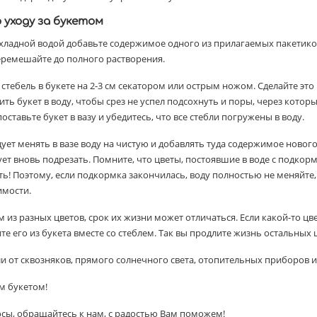
 уходу за букетом
рохладной водой добавьте содержимое одного из прилагаемых пакетико
еремешайте до полного растворения.
стебель в букете на 2-3 см секатором или острым ножом. Сделайте эт
ить букет в воду, чтобы срез не успел подсохнуть и поры, через которы
оставьте букет в вазу и убедитесь, что все стебли погружены в воду.
едует менять в вазе воду на чистую и добавлять туда содержимое нового
ует вновь подрезать. Помните, что цветы, постоявшие в воде с подкорм
ь! Поэтому, если подкормка закончилась, воду полностью не меняйте,
имости.
ом из разных цветов, срок их жизни может отличаться. Если какой-то цв
те его из букета вместе со стеблем. Так вы продлите жизнь остальных 
ли от сквозняков, прямого солнечного света, отопительных приборов 
м букетом!
осы, обращайтесь к нам, с радостью Вам поможем!