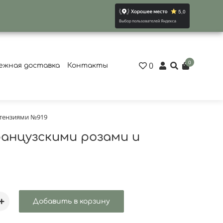
0
0
ежная доставка
Контакты
ртензиями №919
анцузскими розами и