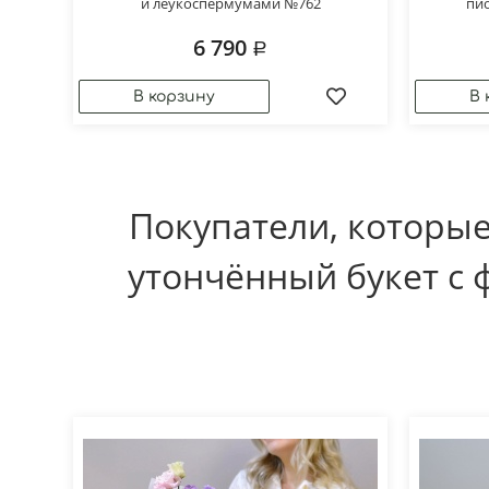
и леукоспермумами №762
пи
6 790
Покупатели, которые
утончённый букет с 