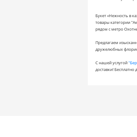
Букет «Нежность в к
товары категории "Ак
рядом с метро Охотн
Предлагаем изыскан
дружелюбных флорис
С нашей услугой
"Бер
доставки! Бесплатно 