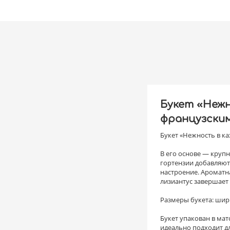
Букет «Нежн
французским
Букет «Нежность в ка
В его основе — круп
гортензии добавляют
настроение. Ароматн
лизиантус завершает 
Размеры букета: шири
Букет упакован в ма
идеально подходит д