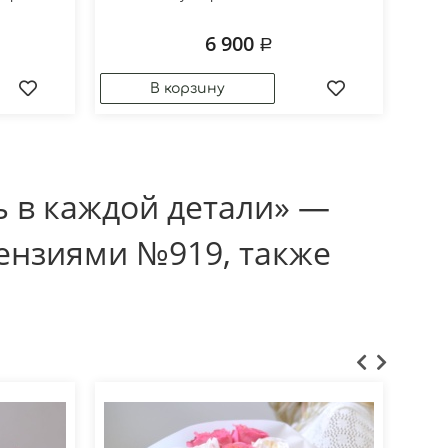
6 900
ь в каждой детали» —
тензиями №919, также