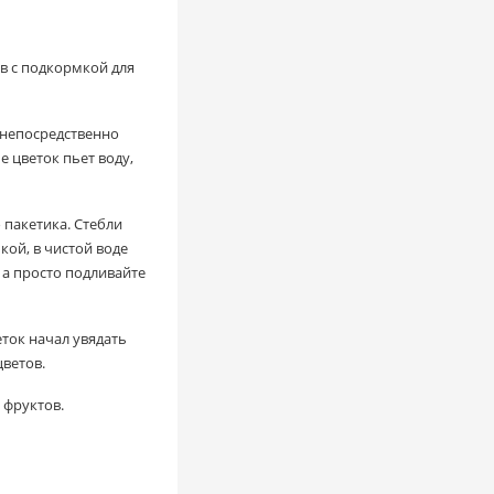
в с подкормкой для
о непосредственно
е цветок пьет воду,
 пакетика. Стебли
кой, в чистой воде
 а просто подливайте
еток начал увядать
цветов.
и фруктов.