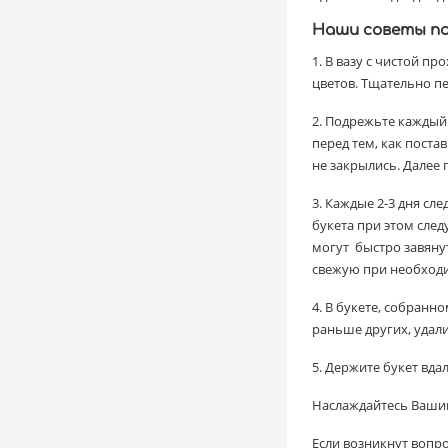
Наши советы по
1. В вазу с чистой п
цветов. Тщательно п
2. Подрежьте каждый 
перед тем, как постав
не закрылись. Далее п
3. Каждые 2-3 дня сл
букета при этом след
могут быстро завянут
свежую при необход
4. В букете, собранн
раньше других, удали
5. Держите букет вда
Наслаждайтесь Ваши
Если возникнут вопр