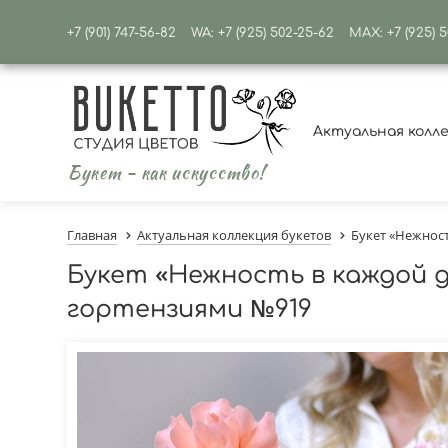
+7 (901) 747-56-82
WA: +7 (925) 502-25-62
MAX: +7 (925) 
Актуальная колл
Букет - как искусство!
Главная
Актуальная коллекция букетов
Букет «Нежнос
Букет «Нежность в каждой 
гортензиями №919