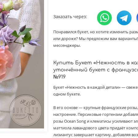
Заказать через:
Понравился букет, но хотите изменить раз
или дороже? Мы предложим вам варианты! 
мессенджеры.
Купить Букет «Нежность в к
утончённый букет с французс
№919
Букет «Нежность в каждой детали» — свежес
одном букете.
В его основе — крупные французские розы
настроение. Персиковые гортензии добавл
розы Ocean Song и клематисы усиливают эл
маттиола лавандового цвета придаёт компо
лизиантус завершает картину, добавляя во