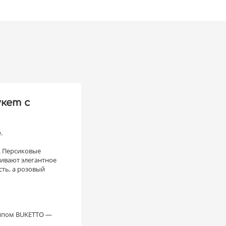
кет с
.
. Персиковые
ливают элегантное
ть, а розовый
типом BUKETTO —