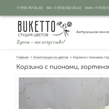
+7 (901) 747-56-82
WA: +7 (925) 502-25-62
MAX: +7 (925) 
Актуальная колл
Букет - как искусство!
Главная
Композиции из цветов
Корзина с пионами, г
Корзина с пионами, гортен