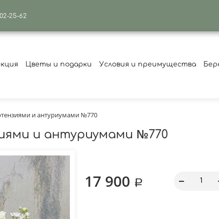
502-25-62
екция
Цветы и подарки
Условия и преимущества
Бер
ортензиями и антуриумами №770
зиями и антуриумами №770
17 900