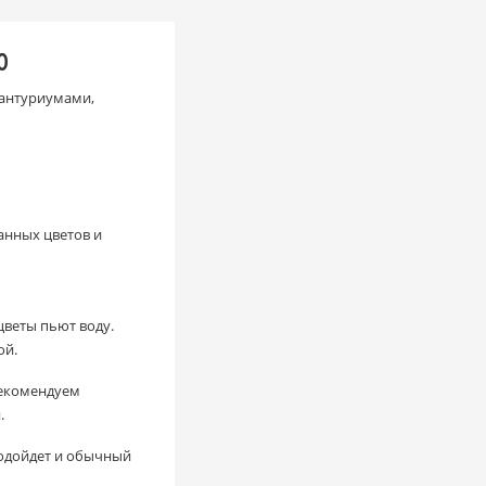
0
 антуриумами,
анных цветов и
цветы пьют воду.
ой.
рекомендуем
.
 подойдет и обычный