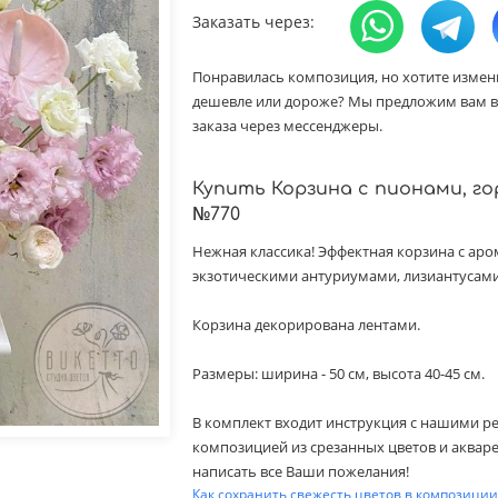
Заказать через:
Понравилась композиция, но хотите измен
дешевле или дороже? Мы предложим вам в
заказа через мессенджеры.
Купить Корзина с пионами, г
№770
Нежная классика! Эффектная корзина с ар
экзотическими антуриумами, лизиантусами
Корзина декорирована лентами.
Размеры: ширина - 50 см, высота 40-45 см.
В комплект входит инструкция с нашими р
композицией из срезанных цветов и аквар
написать все Ваши пожелания!
Как сохранить свежесть цветов в композиции