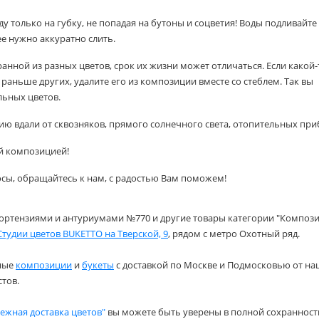
оду только на губку, не попадая на бутоны и соцветия! Воды подливайте
е нужно аккуратно слить.
ранной из разных цветов, срок их жизни может отличаться. Если какой-
 раньше других, удалите его из композиции вместе со стеблем. Так вы
льных цветов.
ию вдали от сквозняков, прямого солнечного света, отопительных при
й композицией!
осы, обращайтесь к нам, с радостью Вам поможем!
гортензиями и антуриумами №770 и другие товары категории "Компози
Студии цветов BUKETTO на Тверской, 9
, рядом с метро Охотный ряд.
ные
композиции
и
букеты
с доставкой по Москве и Подмосковью от н
тов.
ежная доставка цветов"
вы можете быть уверены в полной сохранности