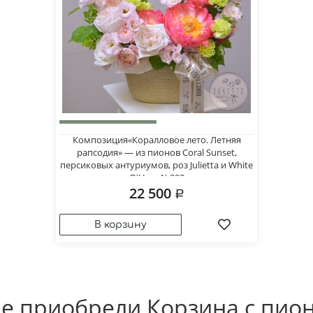
Композиция«Коралловое лето. Летняя
рапсодия» — из пионов Coral Sunset,
персиковых антуриумов, роз Julietta и White
O'Hara №990
22 500
е приобрели Корзина с пио