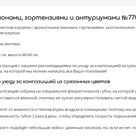
ионами, гортензиями и антуриумами №77
фектная корзина с ароматными пионами, гортензиями, экзотическими
петалумом.
а лентами.
см, высота 40-45 см.
нструкция с нашими рекомендациями по уходу за композицией из срез
а, на которой мы можем написать все Ваши пожелания!
уходу за композицией из срезанных цветов
омпозиция собрана на специальной флористической губке, из которой 
оставаться влажной, поэтому её нужно регулярно поливать чистой вод
ависит от влажности и температуры воздуха в помещении, поэтому мы 
лажность губки 2 раза в день, чтобы определить скорость подсыхания
всего подойдёт небольшая лейка с длинным носиком, но, если ее нет,