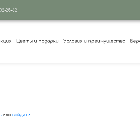
502-25-62
екция
Цветы и подарки
Условия и преимущества
Бер
ь
или
войдите