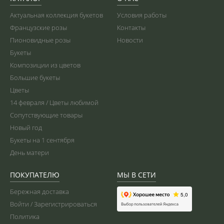
Актуальная коллекция букетов
Условия работы
Французские розы
Контакты
Пионовидные розы
Новости
Букеты
Композиции из цветов
Большие букеты
Цветы
14 февраля / Цветы любимой
Сопутствующие товары
Новый год
Букеты на 1 сентября
День матери
ПОКУПАТЕЛЮ
МЫ В СЕТИ
Бережная доставка
Войти / Зарегистрироваться
Политика